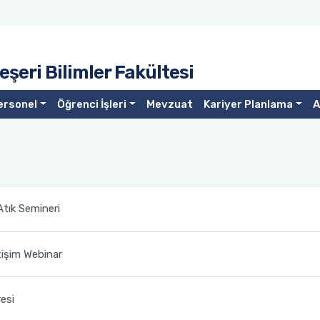
şeri Bilimler Fakültesi
ersonel
Öğrenci İşleri
Mevzuat
Kariyer Planlama
A
 Atık Semineri
etişim Webinar
esi