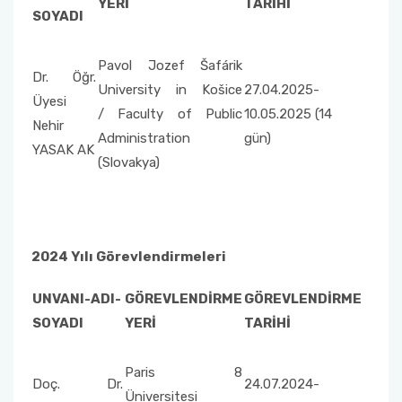
YERİ
TARİHİ
SOYADI
Pavol Jozef Šafárik
Dr. Öğr.
University in Košice
27.04.2025-
Üyesi
/ Faculty of Public
10.05.2025 (14
Nehir
Administration
gün)
YASAK AK
(Slovakya)
2024 Yılı Görevlendirmeleri
UNVANI-ADI-
GÖREVLENDİRME
GÖREVLENDİRME
SOYADI
YERİ
TARİHİ
Paris 8
Doç. Dr.
24.07.2024-
Üniversitesi