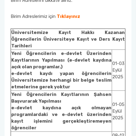
Birim Adreslerini dikkate alınız.
Birim Adreslerimiz için
Tıklayınız
Üniversitemize Kayıt Hakkı Kazanan
Öğrencilerin Üniversiteye Kayıt ve Ders Kayıt
Tarihleri
Yeni Öğrencilerin e-devlet Üzerinden
Kayıtlarının Yapılması (e-devlet kaydına
01-03
açık olan programlar.)
Eylül
e-devlet kaydı yapan öğrencilerin
2025
Üniversitemize herhangi bir belge teslim
etmelerine gerek yoktur
Yeni Öğrencilerin Kayıtlarının Şahsen
Başvurarak Yapılması
01-05
e-devlet kaydına açık olmayan
Eylül
programlardaki ve e-devlet üzerinden
2025
kayıt işlemini gerçekleştiremeyen
öğrenciler
08-12